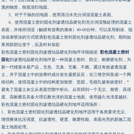
透的物质，彻底清扫地面。
3、对于干燥的旧地面，使用清洁水充分润湿混凝土表面。
4、使用混凝土密封固化剂渗透结晶硬化剂充分润湿预处理的混凝土
表面，并保持润湿（触摸有游离的液体）40-60分钟。可以采用刷涂、辊
涂或者喷涂的方式喷洒彩色混凝土密封固化剂渗透结晶硬化剂。期间如
果局部部位变干，应及时补加彩
彩色混凝土密封固化剂渗透结晶硬化剂地坪详细描述:
彩色混凝土密封
固化
剂渗透结晶硬化剂地坪是一种混凝土密封、防尘、耐磨硬化剂，为
新一代锂基水基产品，无色、无臭、无毒、不燃。通过有效渗透混凝
土，并于混凝土中的游离钙成分发生凝胶反应，在三维空间形成一个网
络结构，使得混凝土中的结构更加致密、坚固，毛细孔被有效密封，*
避免了混凝土灰尘从表面空隙中析出。从而得到一个无尘、致密、高强
度、高耐磨且具备大理石般光泽的混凝土地面。使用越久光泽度越好。
彩色混凝土密封固化剂渗透结晶硬化剂地坪适用场所：
1、彩色混凝土密封固化剂渗透结晶硬化剂地坪适用于各类要求无尘、
增强整体抗压强度、抗渗透性、硬度、耐磨性能、表面光亮的新施工混
凝土地面处理。