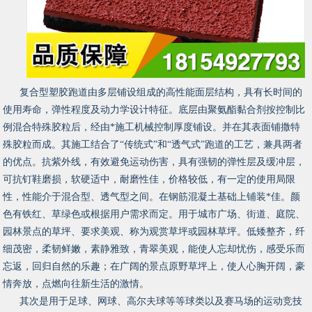
复合型塑胶跑道由多层铺设组成的高性能面层结构，具有长时间的
使用寿命，弹性程度及动力学设计特征。底层由聚氨酯黏合剂按控制比
例混合特殊胶粒后，经由*施工机械控制厚度铺设。并在其表面铺撒特
殊胶粒而成。其施工结合了“传统式”和“透气式”跑道的工艺，兼具两者
的优点。抗紫外线，有效避免运动伤害，具有强韧的弹性层及缓冲层，
可抗钉鞋磨损，软硬适中，耐磨性佳，价格较低，有一定的使用局限
性，性能介于混合型、透气型之间。在钢筋混凝土基础上铺装*佳。颜
色有铁红、草绿色或根据用户需求而定。用于城市广场、街道、庭院、
园林景点的草坪、要求美观、称为观赏草坪或园林草坪。低矮整齐，纤
细茂密，柔韧鲜嫩，素静雅致，青翠美观，能使人忘却忧伤，感受乐而
忘返，回归自然的乐趣；在广阔的景点原野草坪上，使人心胸开阔，豪
情奔放，点燃向往新生活的激情。
其次是用于足球、网球、高尔夫球等等球类以及赛马场的运动竞技