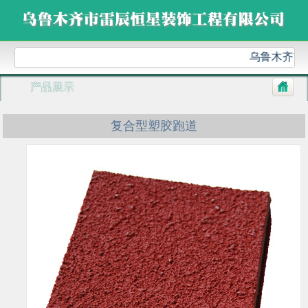
乌鲁木齐市雷
产品展示
复合型塑胶跑道