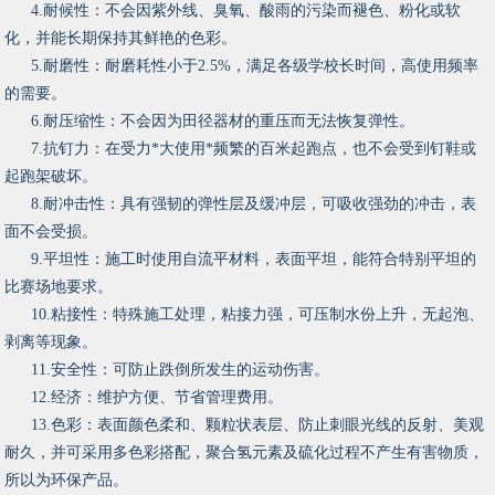
4.耐候性：不会因紫外线、臭氧、酸雨的污染而褪色、粉化或软
化，并能长期保持其鲜艳的色彩。
5.耐磨性：耐磨耗性小于2.5%，满足各级学校长时间，高使用频率
的需要。
6.耐压缩性：不会因为田径器材的重压而无法恢复弹性。
7.抗钉力：在受力*大使用*频繁的百米起跑点，也不会受到钉鞋或
起跑架破坏。
8.耐冲击性：具有强韧的弹性层及缓冲层，可吸收强劲的冲击，表
面不会受损。
9.平坦性：施工时使用自流平材料，表面平坦，能符合特别平坦的
比赛场地要求。
10.粘接性：特殊施工处理，粘接力强，可压制水份上升，无起泡、
剥离等现象。
11.安全性：可防止跌倒所发生的运动伤害。
12.经济：维护方便、节省管理费用。
13.色彩：表面颜色柔和、颗粒状表层、防止刺眼光线的反射、美观
耐久，并可采用多色彩搭配，聚合氢元素及硫化过程不产生有害物质，
所以为环保产品。